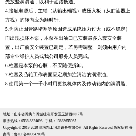
先放些润滑油，以利于油路畅通。
4.接触电源后，主轴（从输出端视）或压入板（从贮油器上
方视）的转向应为顺时针。
5.为防止因管路堵塞等原因造成系统压力过大（或不稳定）
而出现损坏本泵，本泵在出油口已安装最多六套安全装
置，出厂前安全装置已调定，若另需调整，则须由用户内
部专业维护人员或我公司服务人员完成。
6.柱塞是本泵的心脏，不应随便拆卸。
7.柱塞及凸轮工作表面应定期加注清洁的润滑油。
8.使用第一个一千小时用更换机体内及传动箱内的润滑脂。
地址：山东省潍坊市潍城经济开发区玉清西街17号
服务热线：0536-8324698 手机：13863655035
Copyright © 2019-2020 潍坊精工润滑设备有限公司 All Rights Reserved 版权所有 备
案号：鲁ICP备09064700号