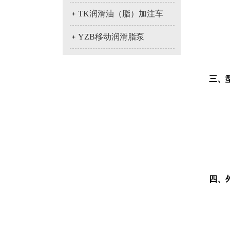
﹢
TK润滑油（脂）加注车
﹢
YZB移动润滑脂泵
三、
四、