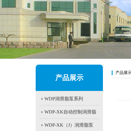
产品展
产品展示
﹢
WDP润滑脂泵系列
﹢
WDP-XK自动控制润滑脂
泵
﹢
WDP-XK（J）润滑脂泵